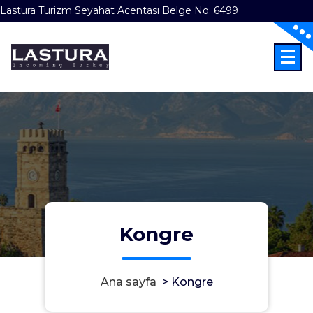
Lastura Turizm Seyahat Acentası Belge No: 6499
İçeriğe
geç
Incoming Türkiye Turkey Turecko Turcja
Kongre
Ana sayfa
>
Kongre