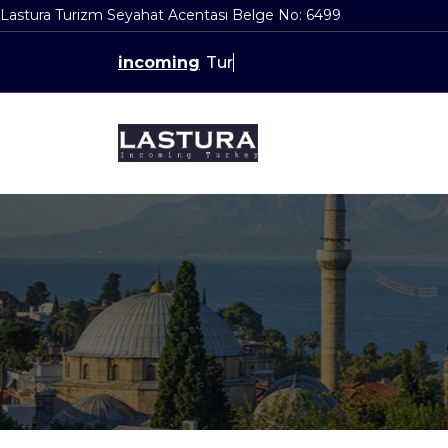
Lastura Turizm Seyahat Acentası Belge No: 6499
İçeriğe
incoming
Tureck
geç
Incoming Türkiye Turkey Turecko Turcja