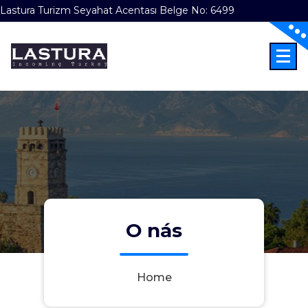
Lastura Turizm Seyahat Acentası Belge No: 6499
Skip
to
content
Incoming Türkiye
O nás
Home